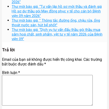
2026”
Thư mời báo giá: “Tư vấn lập hồ sơ mời thầu và đánh giá
Hồ sơ dự thầu gói May đồng phục y tế cho cán bộ Bệnh
viện 09 năm 2026”
Thư mời báo giá: ” Thông tắc đường ống, chậu rửa, ống
thoát nước sàn, hút bể phốt”
Thư mời báo giá: “Dịch vụ tư vấn đấu thầu gói thầu mua
sắm hoá chất, sinh phẩm, vật tư y tế năm 2026 của Bệnh
viện 09”
Trả lời
Email của bạn sẽ không được hiển thị công khai.
Các trường
bắt buộc được đánh dấu
*
Bình luận
*