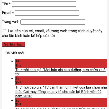
Tên
*
Email
*
Trang web
Lưu tên của tôi, email, và trang web trong trình duyệt này
cho lần bình luận kế tiếp của tôi.
Bài viết mới
14
Th7
Thư mời báo giá: “Mời báo giá bảo dưỡng, sửa chữa xe ô
tô”
25
Th6
Thư mời báo giá: “Tư vấn thẩm định kết quả lựa chọn nhà
thầu Gói may đồng phục y tế cho cán bộ Bệnh viện 09
năm 2026”
25
Th6