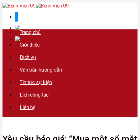
Skip
to
content
Trang chủ
Giới thiệu
Dịch vụ
Văn bản hướng dẫn
Tin tức sự kiện
Lịch công tác
Liên hệ
Yêu cầu báo giá: “Mua một số mặt