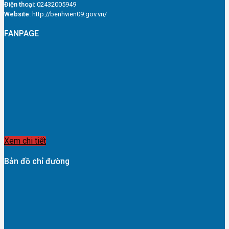
Điện thoại:
02432005949
Website:
http://benhvien09.gov.vn/
FANPAGE
Xem chi tiết
Bản đồ chỉ đường