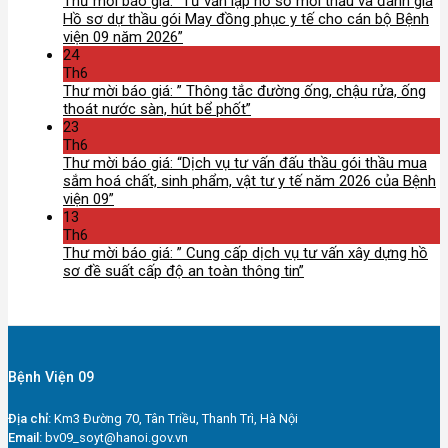
Thư mời báo giá: “Tư vấn lập hồ sơ mời thầu và đánh giá
Hồ sơ dự thầu gói May đồng phục y tế cho cán bộ Bệnh
viện 09 năm 2026”
24
Th6
Thư mời báo giá: ” Thông tắc đường ống, chậu rửa, ống
thoát nước sàn, hút bể phốt”
23
Th6
Thư mời báo giá: “Dịch vụ tư vấn đấu thầu gói thầu mua
sắm hoá chất, sinh phẩm, vật tư y tế năm 2026 của Bệnh
viện 09”
13
Th6
Thư mời báo giá: ” Cung cấp dịch vụ tư vấn xây dựng hồ
sơ đề suất cấp độ an toàn thông tin”
Bệnh Viện 09
Địa chỉ:
Km3 Đường 70, Tân Triều, Thanh Trì, Hà Nội
Email:
bv09_soyt@hanoi.gov.vn