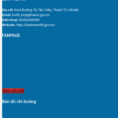
Địa chỉ:
Km3 Đường 70, Tân Triều, Thanh Trì, Hà Nội
Email:
bv09_soyt@hanoi.gov.vn
Điện thoại:
02432005949
Website:
http://benhvien09.gov.vn/
FANPAGE
Xem chi tiết
Bản đồ chỉ đường